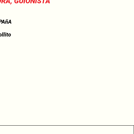
RA, GUIONISTA
PAñA
llito