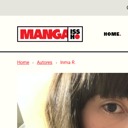
HOME
Home
Autores
Inma R.