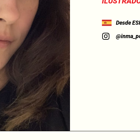
ILUSTRADO
Desde ES
@inma_po