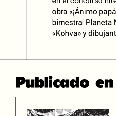
en el concurso int
obra «¡Ánimo papá!»
bimestral Planeta 
«Kohva» y dibujant
Publicado e