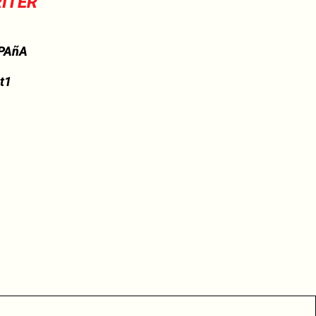
RITER
PAñA
t1