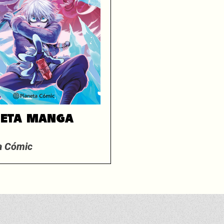
NETA MANGA
A
a Cómic