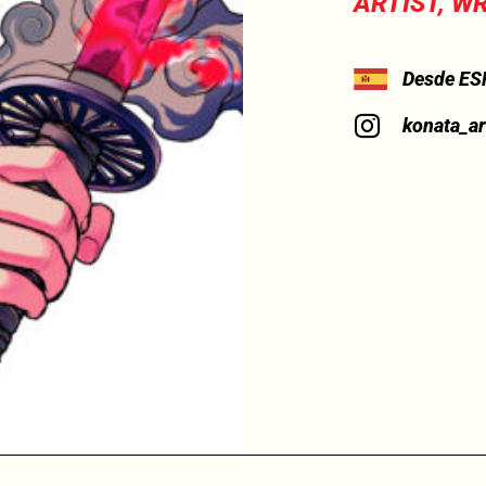
ARTIST, W
Desde ES
konata_ar