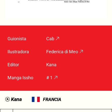
Guionista
Cab
Ilustradora
Federica di Meo
Editor
Kana
Manga Issho
# 1
Kana
FRANCIA