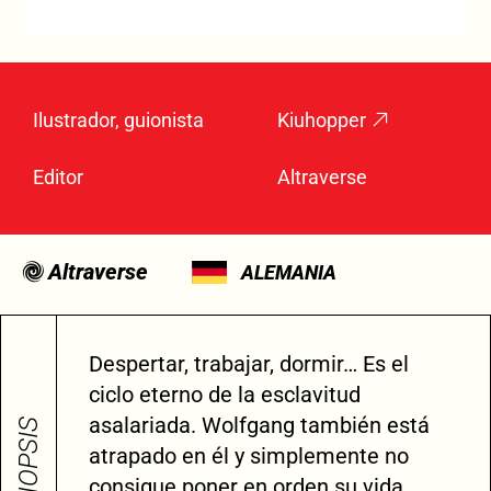
Ilustrador, guionista
Kiuhopper
Editor
Altraverse
Altraverse
ALEMANIA
Despertar, trabajar, dormir… Es el
ciclo eterno de la esclavitud
asalariada. Wolfgang también está
SINOPSIS
atrapado en él y simplemente no
consigue poner en orden su vida,