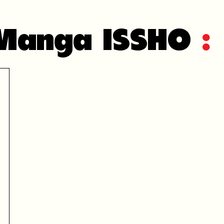
 Manga ISSHO
: