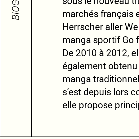
sous le nouveau t
marchés français e
Herrscher aller We
manga sportif Go fo
De 2010 à 2012, ell
également obtenu s
manga traditionne
s’est depuis lors c
elle propose princ