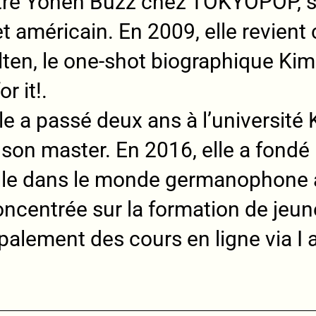
itre Yonen Buzz chez TOKYOPOP, s’
t américain. En 2009, elle revient 
lten, le one-shot biographique Kim
r it!.
e a passé deux ans à l’université K
on master. En 2016, elle a fondé 
lle dans le monde germanophone 
oncentrée sur la formation de jeune
ipalement des cours en ligne via 