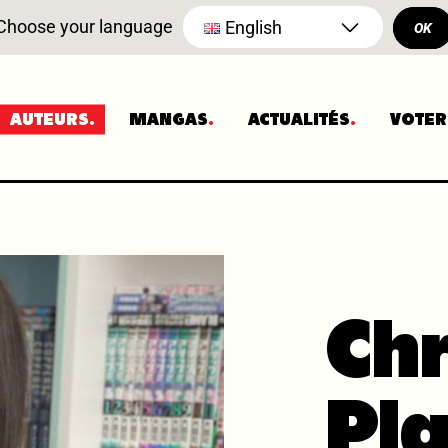
Choose your language
English
OK
AUTEURS
MANGAS
ACTUALITÉS
VOTER
Chr
Pl