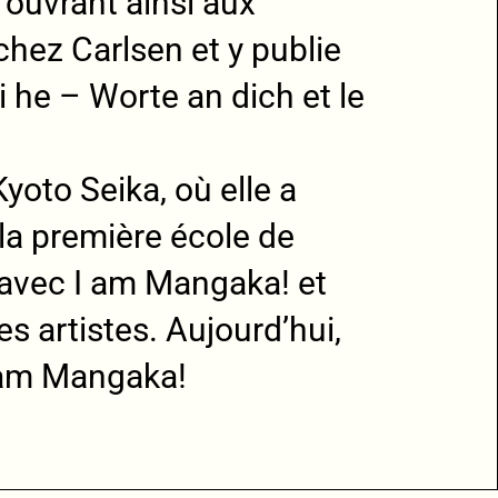
ouvrant ainsi aux
chez Carlsen et y publie
i he – Worte an dich et le
yoto Seika, où elle a
la première école de
avec I am Mangaka! et
s artistes. Aujourd’hui,
I am Mangaka!