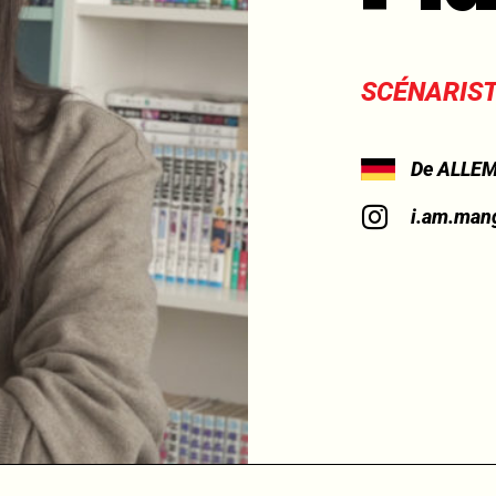
SCÉNARIST
De ALLE
i.am.man