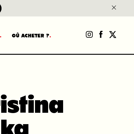
OÙ ACHETER ?
istina
aka