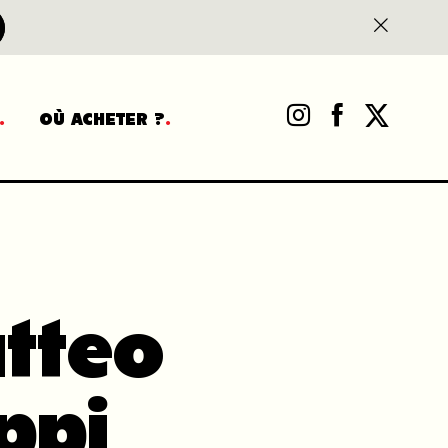
OÙ ACHETER ?
tteo
ippi