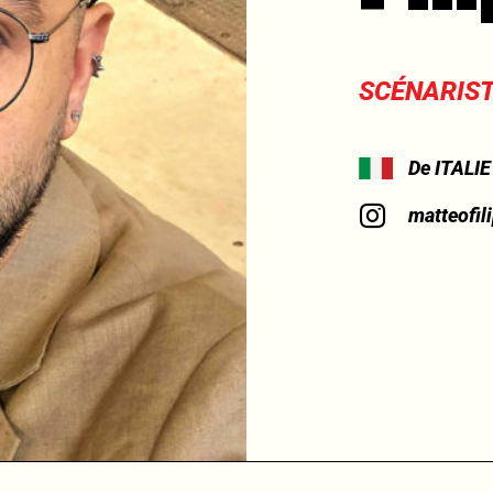
SCÉNARIS
De ITALIE
matteofil