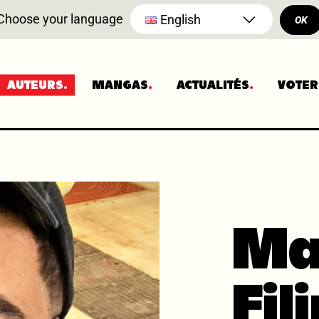
Choose your language
English
OK
AUTEURS
MANGAS
ACTUALITÉS
VOTER
Ma
Fil