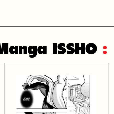
 Manga ISSHO
: