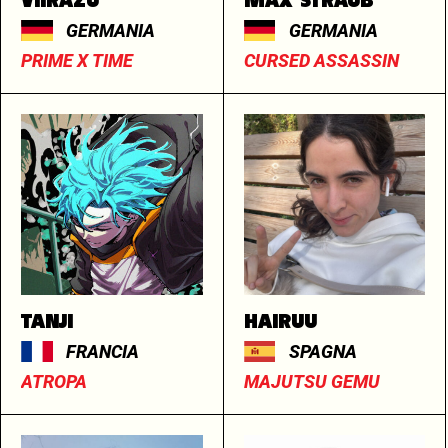
VIIRAZU
MAX STRAUB
GERMANIA
GERMANIA
PRIME X TIME
CURSED ASSASSIN
TANJI
HAIRUU
FRANCIA
SPAGNA
ATROPA
MAJUTSU GEMU