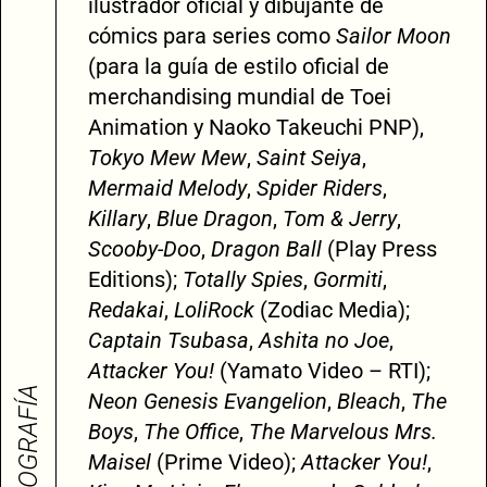
ilustrador oficial y dibujante de
cómics para series como
Sailor Moon
(para la guía de estilo oficial de
merchandising mundial de Toei
Animation y Naoko Takeuchi PNP),
Tokyo Mew Mew
,
Saint Seiya
,
Mermaid Melody
,
Spider Riders
,
Killary
,
Blue Dragon
,
Tom & Jerry
,
Scooby-Doo
,
Dragon Ball
(Play Press
Editions);
Totally Spies
,
Gormiti
,
Redakai
,
LoliRock
(Zodiac Media);
Captain Tsubasa
,
Ashita no Joe
,
Attacker You!
(Yamato Video – RTI);
BIOGRAFÍA
Neon Genesis Evangelion
,
Bleach
,
The
Boys
,
The Office
,
The Marvelous Mrs.
Maisel
(Prime Video);
Attacker You!
,