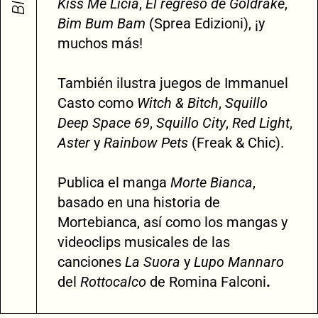
Kiss Me Licia
,
El regreso de Goldrake
,
Bim Bum Bam
(Sprea Edizioni), ¡y
muchos más!
También ilustra juegos de Immanuel
Casto como
Witch & Bitch
,
Squillo
Deep Space 69
,
Squillo City
,
Red Light
,
Aster
y
Rainbow Pets
(Freak & Chic).
Publica el manga
Morte Bianca
,
basado en una historia de
Mortebianca, así como los mangas y
videoclips musicales de las
canciones
La Suora
y
Lupo Mannaro
del
Rottocalco
de Romina Falconi
.