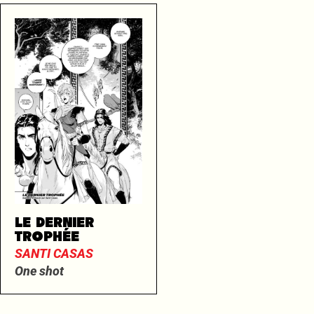
LE DERNIER
TROPHÉE
SANTI CASAS
One shot