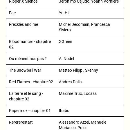
Ripper X Silence
Jeronimo Cejudo, Yoann Vornière
Fae
Yu.Hi
Freckles and me
Michel Decomain, Francesca
Siviero
Bloodmancer - chapitre
XGreen
02
Où mènent nos pas ?
A. Nodel
The Snowball War
Matteo Filippi, Skenny
Red Flames - chapitre 02
Andrea Dalia
La terre et le sang -
Maxime Truc, Locass
chapitre 02
Papermox - chapitre 01
Ihabo
Rerererestart
Alessandro Atzei, Manuele
Moriacco, Poise