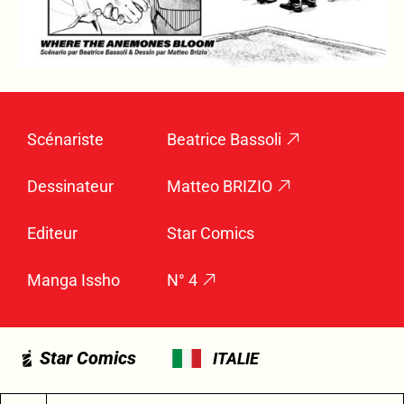
Scénariste
Beatrice Bassoli
Dessinateur
Matteo BRIZIO
Editeur
Star Comics
Manga Issho
N° 4
Star Comics
ITALIE