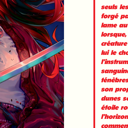
seuls les
forgé pa
lame au 
lorsque,
créature 
lui le ch
l’instru
sanguin
ténèbres
son prop
dunes se
étoile r
l’horizo
commence