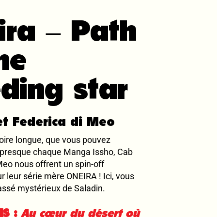
ira – Path
he
ding star
et Federica di Meo
toire longue, que vous pouvez
 presque chaque Manga Issho, Cab
Meo nous offrent un spin-off
r leur série mère ONEIRA ! Ici, vous
assé mystérieux de Saladin.
S :
Au cœur du désert où