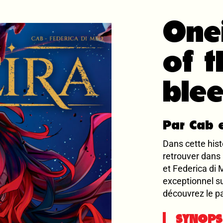
One
of t
blee
Par Cab 
Dans cette his
retrouver dans
et Federica di 
exceptionnel su
découvrez le p
SYNOPSI