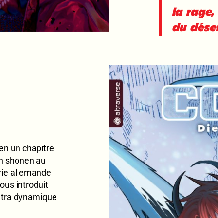
la rage, 
du déser
 en un chapitre
n shonen au
rie allemande
ous introduit
ultra dynamique