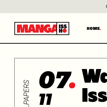
HOME
07
Wa
WALLPAPERS
Is
11