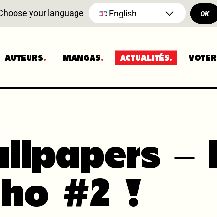
Choose your language
English
OK
AUTEURS
MANGAS
ACTUALITÉS
VOTER
llpapers –
sho #2 !