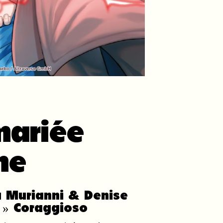
mariée
ne
a Murianni & Denise
 » Coraggioso