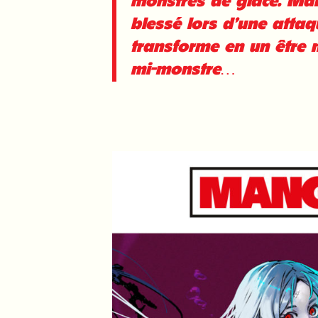
monstres de glace. Mais
blessé lors d’une attaq
transforme en un être 
mi-monstre…