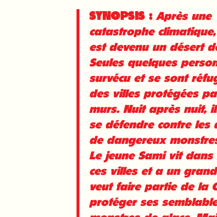
SYNOPSIS :
Après une
catastrophe climatique
est devenu un désert de
Seules quelques perso
survécu et se sont réfu
des villes protégées pa
murs. Nuit après nuit, i
se défendre contre les
de dangereux monstres
Le jeune Sami vit dans 
ces villes et a un grand 
veut faire partie de la 
protéger ses semblabl