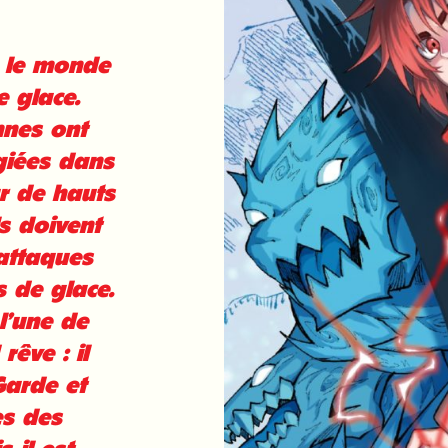
, le monde
 glace.
nnes ont
giées dans
r de hauts
ls doivent
 attaques
 de glace.
l’une de
rêve : il
Garde et
es des