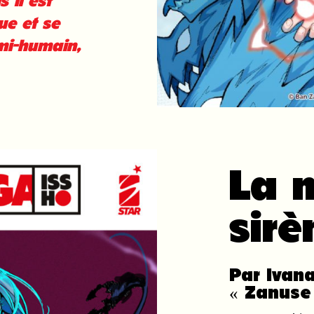
 il est
ue et se
mi-humain,
La 
sirè
Par Ivan
« Zanuse