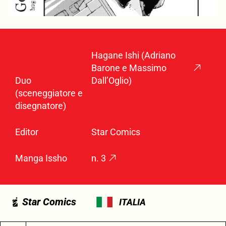
Hagane Ishi (Adriano
Barone e Massimo
Duo
Dall’Oglio)
(sceneggiatore e
disegnatore)
Editor
Star Comics
Manga Issho
n. 3
Star Comics
ITALIA