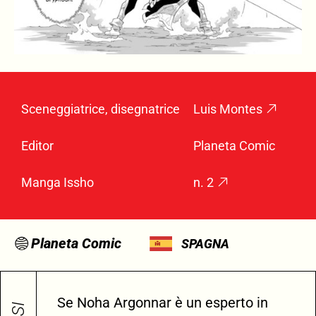
Sceneggiatrice, disegnatrice
Luis Montes
Editor
Planeta Comic
Manga Issho
n. 2
Planeta Comic
SPAGNA
Se Noha Argonnar è un esperto in