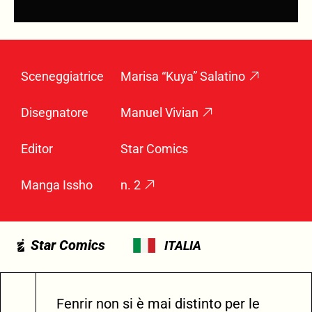
Sceneggiatrice
Marisa “Kuya” Salatino
Disegnatore
Manuel Vivian
Editor
Star Comics
Manga Issho
n. 2
Star Comics
ITALIA
Fenrir non si è mai distinto per le