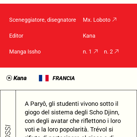
Sceneggiatore, disegnatore
Mx. Loboto
Editor
Kana
Manga Issho
n. 1
n. 2
Kana
FRANCIA
A Paryô, gli studenti vivono sotto il
giogo del sistema degli Scho Djinn,
con degli avatar che riflettono i loro
voti e la loro popolarità. Trévol si