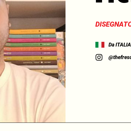
DISEGNAT
Da ITALIA
@thefres