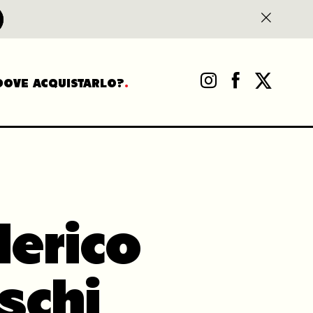
DOVE ACQUISTARLO?
erico
schi