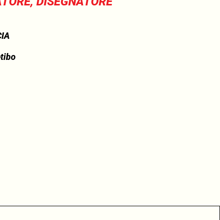
TORE, DISEGNATORE
CIA
tibo