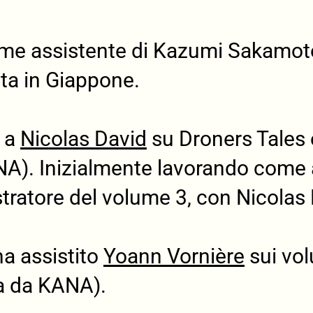
ome assistente di Kazumi Sakamoto
ta in Giappone.
o a
Nicolas David
su Droners Tales 
A). Inizialmente lavorando come a
ustratore del volume 3, con Nicolas 
ha assistito
Yoann Vornière
sui vol
ta da KANA).