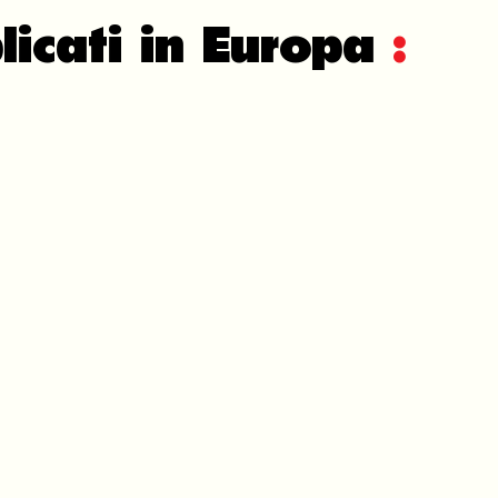
licati in Europa
: