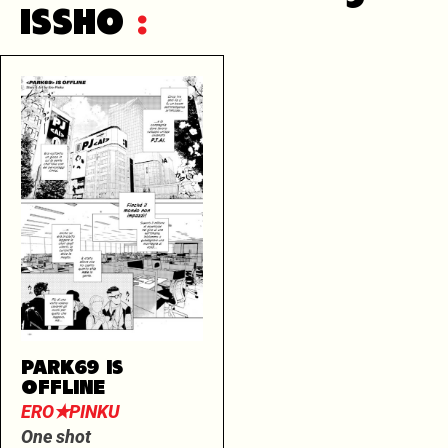
ISSHO
:
PARK69 IS
OFFLINE
ERO✭PINKU
One shot