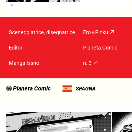
Sceneggiatrice, disegnatrice
Ero✭Pinku
Editor
Planeta Comic
Manga Issho
n. 3
Planeta Comic
SPAGNA