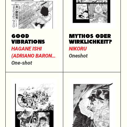
GOOD
MYTHOS ODER
VIBRATIONS
WIRKLICHKEIT?
HAGANE ISHI
NIKORU
(ADRIANO BARONE
Oneshot
& MASSIMO
One-shot
DALL’OGLIO)