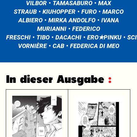
VILBOR
TAMASABURO
MAX
STRAUB
KIUHOPPER
FURO
MARCO
ALBIERO
MIRKA ANDOLFO
IVANA
MURIANNI
FEDERICO
FRESCHI
TIBO
DACACHI
ERO✭PINKU
SC
VORNIÈRE
CAB
FEDERICA DI MEO
In dieser Ausgabe
: